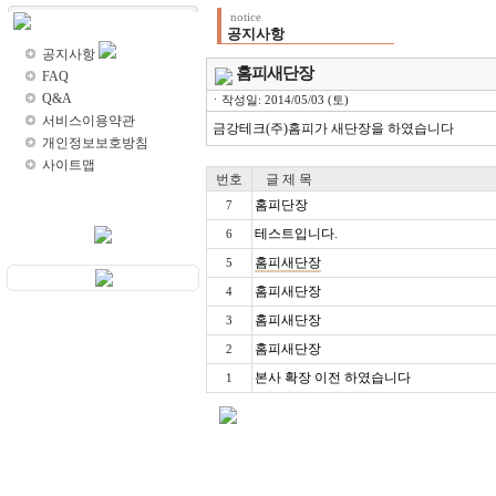
notice
고객센터
공지사항
공지사항
홈피새단장
FAQ
Q&A
ㆍ작성일: 2014/05/03 (토)
서비스이용약관
금강테크(주)홈피가 새단장을 하였습니다
개인정보보호방침
사이트맵
번호
글 제 목
홈피단장
7
테스트입니다.
6
홈피새단장
5
홈피새단장
4
홈피새단장
3
홈피새단장
2
본사 확장 이전 하였습니다
1