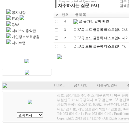
Frequently Asked Questions
자주 
고객센터
자주하시는 질문 FAQ
검색을
공지사항
번호
글 제 목
FAQ
글 올라간 날짜 확인
4
Q&A
FAQ 보드 글등록 테스트입니다.3
3
서비스이용약관
개인정보보호방침
FAQ 보드 글등록 테스트입니다.2
2
사이트맵
FAQ 보드 글등록 테스트입니다.
1
HOME
공지사항
제품구입안내
상호: 금강테크(주), 주소: 대구광역시 북구 유통단
부설연구소: 대구광역시 북구 검단로 135 검단팩토
사업자등록번호:504-81-65862, 통신판매업신고번호
대표: 김지호, 개인정보관리책임자: 김효원, Host
Tel: 053-604-0141 / Fax: 053-604-0142 / Email: k
Copyrightⓒ 2013 금강테크(주) All Rights Reserve