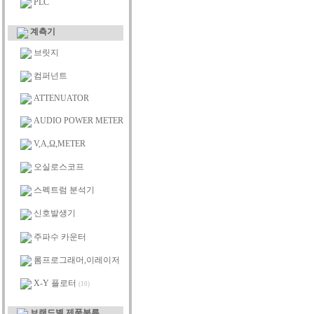
PLC
계측기
브릿지
컴퍼넌트
ATTENUATOR
AUDIO POWER METER
V,A,Ω,METER
오실로스코프
스펙트럼 분석기
신호발생기
주파수 카운터
롬프로그래머,이레이저
X-Y 플로터
(10)
브랜드별 제품분류