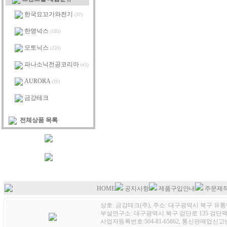
한국요꼬가와전기
(37)
한영넉스
(185)
오토닉스
(220)
파나소닉전공코리아
(43)
AURORA
(31)
금강테크
전체상품 목록
HOME
공지사항
제품구입안내
주문제
상호: 금강테크(주), 주소: 대구광역시 북구 유통단
부설연구소: 대구광역시 북구 검단로 135 검단팩토
사업자등록번호:504-81-65862, 통신판매업신고번호