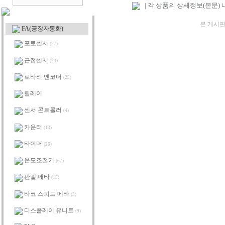
| 각 상품의 상세정보(본문)
본 게시판
FA(공장자동화)
포토센서
(27)
근접센서
(24)
로타리 엔코더
(25)
릴레이
센서 콘트롤러
(4)
카운터
(13)
타이머
(26)
온도조절기
(67)
판넬 메타
(15)
타코 스피드 메타
(3)
디스플레이 유니트
(9)