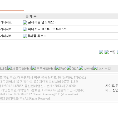
글 제 목
기타자료
글제목을 넣으세요~
기타자료
파나소닉 TOOL PROGRAM
기타자료
B제품 회로도
지사항
제품구입안내
주문제작안내
FAQ
Q&A
자료실
오시는길
(주), 주소: 대구광역시 북구 유통단지로 16 (산격동, 17동5호)
대구광역시 북구 검단로 135 검단팩토리밸리 107동 113호
사이트 
504-81-65862, 통신판매업신고번호: 2013-대구-0000
 개인정보관리책임자: 김효원, Hosting by 심플렉스인터넷(주)
마크 삽입
0141 / Fax: 053-604-0142 / Email: kumkang0141@hanmail.net
2013 금강테크(주) All Rights Reserved.