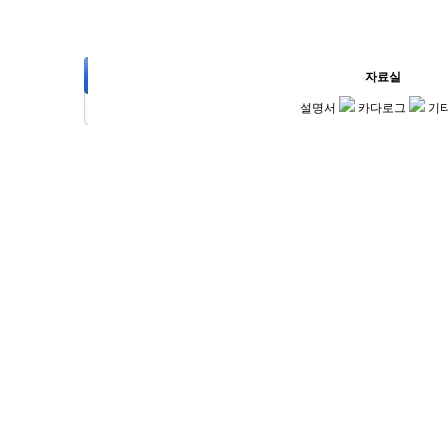
회사소개
제품소개
주문제작
자료실
고
설명서
카다로그
기