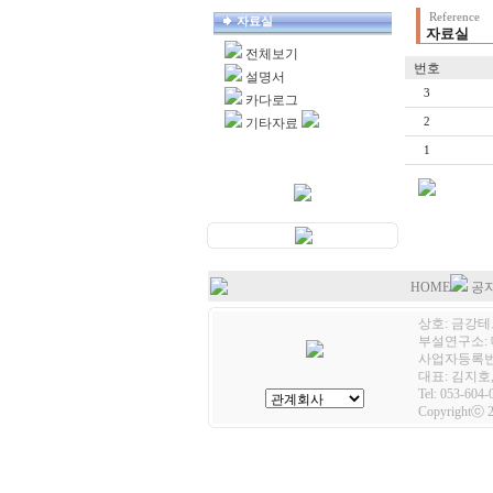
Reference
자료실
자료실
전체보기
번호
설명서
3
카다로그
기타자료
2
1
HOME
공
상호: 금강테크
부설연구소: 
사업자등록번호:
대표: 김지호,
Tel: 053-604-
Copyrightⓒ 