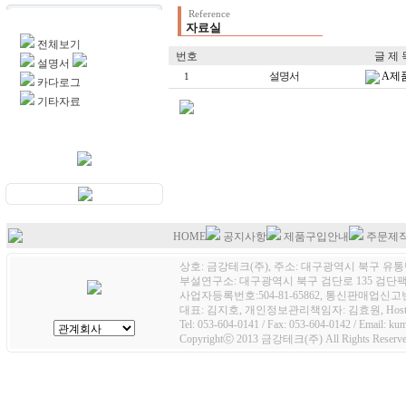
Reference
자료실
자료실
전체보기
번호
글 제 
설명서
설명서
A제
1
카다로그
기타자료
HOME
공지사항
제품구입안내
주문제
상호: 금강테크(주), 주소: 대구광역시 북구 유통단
부설연구소: 대구광역시 북구 검단로 135 검단팩토
사업자등록번호:504-81-65862, 통신판매업신고번호
대표: 김지호, 개인정보관리책임자: 김효원, Host
Tel: 053-604-0141 / Fax: 053-604-0142 / Email: k
Copyrightⓒ 2013 금강테크(주) All Rights Reserve