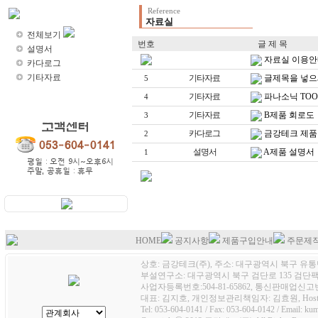
Reference
자료실
자료실
전체보기
번호
글 제 목
설명서
자료실 이용안
카다로그
기타자료
기타자료
글제목을 넣으
5
기타자료
파나소닉 TOO
4
기타자료
B제품 회로도
3
카다로그
금강테크 제품
2
설명서
A제품 설명서
1
HOME
공지사항
제품구입안내
주문제
상호: 금강테크(주), 주소: 대구광역시 북구 유통단
부설연구소: 대구광역시 북구 검단로 135 검단팩토
사업자등록번호:504-81-65862, 통신판매업신고번호
대표: 김지호, 개인정보관리책임자: 김효원, Host
Tel: 053-604-0141 / Fax: 053-604-0142 / Email: k