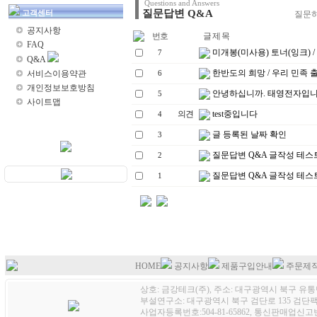
Questions and Answers
질문답변 Q&A
고객센터
질문하
공지사항
번호
글 제 목
FAQ
미개봉(미사용) 토너(잉크) 
7
Q&A
한반도의 희망 / 우리 민족 
서비스이용약관
6
개인정보보호방침
안녕하십니까. 태영전자입니
5
사이트맵
의견
test중입니다
4
글 등록된 날짜 확인
3
질문답변 Q&A 글작성 테스
2
질문답변 Q&A 글작성 테스
1
HOME
공지사항
제품구입안내
주문제
상호: 금강테크(주), 주소: 대구광역시 북구 유통단
부설연구소: 대구광역시 북구 검단로 135 검단팩토
사업자등록번호:504-81-65862, 통신판매업신고번호