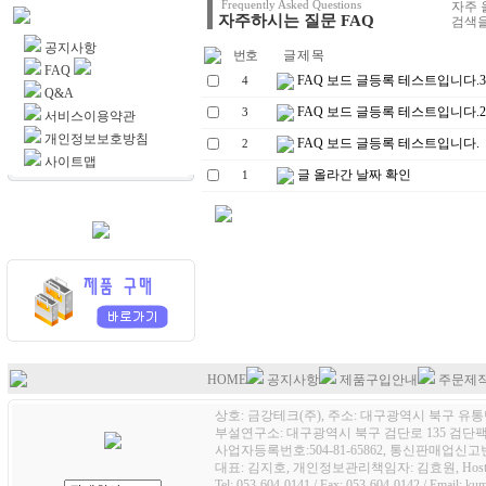
Frequently Asked Questions
자주 
자주하시는 질문 FAQ
고객센터
검색을
공지사항
번호
글 제 목
FAQ
FAQ 보드 글등록 테스트입니다.3
4
Q&A
FAQ 보드 글등록 테스트입니다.2
3
서비스이용약관
개인정보보호방침
FAQ 보드 글등록 테스트입니다.
2
사이트맵
글 올라간 날짜 확인
1
HOME
공지사항
제품구입안내
주문제
상호: 금강테크(주), 주소: 대구광역시 북구 유통단
부설연구소: 대구광역시 북구 검단로 135 검단팩토
사업자등록번호:504-81-65862, 통신판매업신고번호
대표: 김지호, 개인정보관리책임자: 김효원, Host
Tel: 053-604-0141 / Fax: 053-604-0142 / Email: k