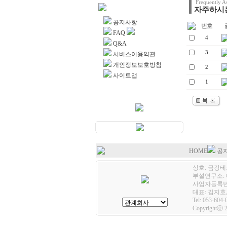
Frequently A
자주하시는
고객센터
공지사항
번호
글
FAQ
4
Q&A
3
서비스이용약관
개인정보보호방침
2
사이트맵
1
HOME
공
상호: 금강테크
부설연구소: 
사업자등록번호:
대표: 김지호,
Tel: 053-604-
Copyrightⓒ 