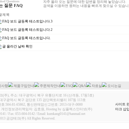
sked Questions
자주 올라 오는 질문에 대한 답변을 정리해 놓았습니다.
 질문 FAQ
검색을 이용하면 원하는 내용을 빠르게 찾으실 수 있습니
 제 목
FAQ 보드 글등록 테스트입니다.3
FAQ 보드 글등록 테스트입니다.2
FAQ 보드 글등록 테스트입니다.
글 올라간 날짜 확인
지사항
제품구입안내
주문제작안내
FAQ
Q&A
자료실
오시는길
(주), 주소: 대구광역시 북구 유통단지로 16 (산격동, 17동5호)
대구광역시 북구 검단로 135 검단팩토리밸리 107동 113호
사이트 
504-81-65862, 통신판매업신고번호: 2013-대구-0000
 개인정보관리책임자: 김효원, Hosting by 심플렉스인터넷(주)
마크 삽입
0141 / Fax: 053-604-0142 / Email: kumkang0141@hanmail.net
2013 금강테크(주) All Rights Reserved.