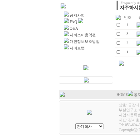
Frequently A
자주하시는
고객센터
공지사항
번호
글
FAQ
4
Q&A
3
서비스이용약관
개인정보보호방침
2
사이트맵
1
HOME
공
상호: 금강테크
부설연구소: 
사업자등록번호:
대표: 김지호,
Tel: 053-604-
Copyrightⓒ 