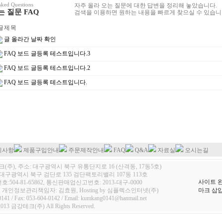
sked Questions
자주 올라 오는 질문에 대한 답변을 정리해 놓았습니다.
 질문 FAQ
검색을 이용하면 원하는 내용을 빠르게 찾으실 수 있습니
 제 목
글 올라간 날짜 확인
FAQ 보드 글등록 테스트입니다.3
FAQ 보드 글등록 테스트입니다.2
FAQ 보드 글등록 테스트입니다.
지사항
제품구입안내
주문제작안내
FAQ
Q&A
자료실
오시는길
(주), 주소: 대구광역시 북구 유통단지로 16 (산격동, 17동5호)
대구광역시 북구 검단로 135 검단팩토리밸리 107동 113호
사이트 
504-81-65862, 통신판매업신고번호: 2013-대구-0000
 개인정보관리책임자: 김효원, Hosting by 심플렉스인터넷(주)
마크 삽입
0141 / Fax: 053-604-0142 / Email: kumkang0141@hanmail.net
2013 금강테크(주) All Rights Reserved.