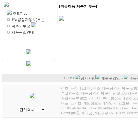
제품소개
[취급제품-계측기 부문]
주요제품
FA(공장자동화)부문
계측기부문
제품구입안내
HOME
공지사항
제품구입안내
주문
상호: 금강테크(주), 주소: 대구광역시 북구 유통단
부설연구소: 대구광역시 북구 검단로 135 검단팩토
사업자등록번호:504-81-65862, 통신판매업신고번호
대표: 김지호, 개인정보관리책임자: 김효원, Host
Tel: 053-604-0141 / Fax: 053-604-0142 / Email: k
Copyrightⓒ 2013 금강테크(주) All Rights Reserve