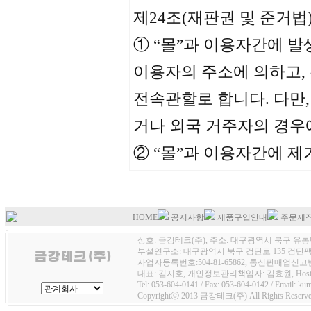
제24조(재판권 및 준거법
① “몰”과 이용자간에 
이용자의 주소에 의하고,
전속관할로 합니다. 다만,
거나 외국 거주자의 경
② “몰”과 이용자간에 
HOME
공지사항
제품구입안내
주문제
상호: 금강테크(주), 주소: 대구광역시 북구 유통단
부설연구소: 대구광역시 북구 검단로 135 검단팩토
사업자등록번호:504-81-65862, 통신판매업신고번호
대표: 김지호, 개인정보관리책임자: 김효원, Host
Tel: 053-604-0141 / Fax: 053-604-0142 / Email: k
Copyrightⓒ 2013 금강테크(주) All Rights Reserve