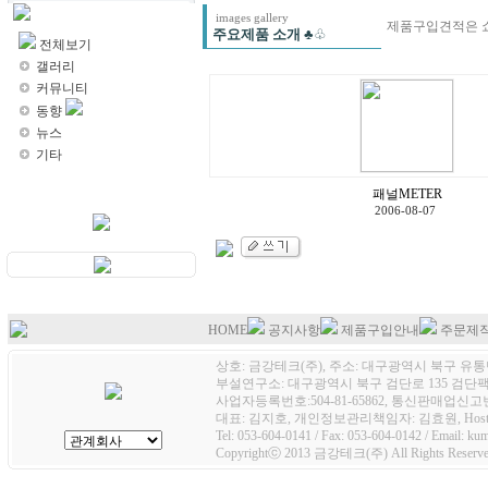
Images
images gallery
제품구입견적은 
주요제품 소개
♣♧
전체보기
갤러리
커뮤니티
동향
뉴스
기타
패널METER
2006-08-07
HOME
공지사항
제품구입안내
주문제
상호: 금강테크(주), 주소: 대구광역시 북구 유통단
부설연구소: 대구광역시 북구 검단로 135 검단팩토
사업자등록번호:504-81-65862, 통신판매업신고번호
대표: 김지호, 개인정보관리책임자: 김효원, Host
Tel: 053-604-0141 / Fax: 053-604-0142 / Email: k
Copyrightⓒ 2013 금강테크(주) All Rights Reserve