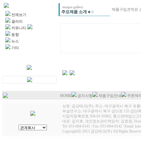
Images
images gallery
제품구입견적은 
주요제품 소개
♣♧
전체보기
갤러리
커뮤니티
동향
뉴스
기타
HOME
공지사항
제품구입안내
주문제
상호: 금강테크(주), 주소: 대구광역시 북구 유통단
부설연구소: 대구광역시 북구 검단로 135 검단팩토
사업자등록번호:504-81-65862, 통신판매업신고번호
대표: 김지호, 개인정보관리책임자: 김효원, Host
Tel: 053-604-0141 / Fax: 053-604-0142 / Email: k
Copyrightⓒ 2013 금강테크(주) All Rights Reserve